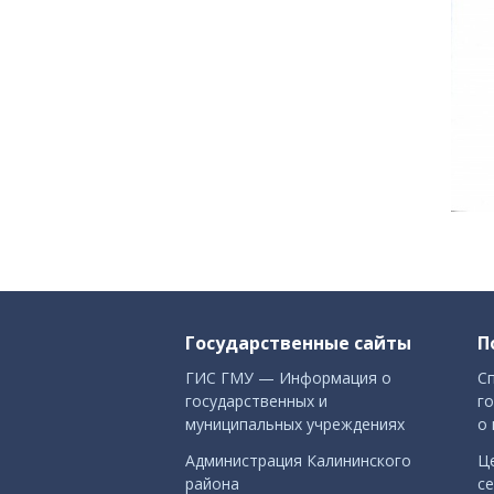
Государственные сайты
П
ГИС ГМУ — Информация о
С
государственных и
го
муниципальных учреждениях
о 
Администрация Калининского
Ц
района
с