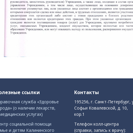
олезные ссылки
Контакты
правочная служба «Здоровье
195256, г. Санкт-Петербург, 
рода» (о наличии лекарств,
Софьи Ковалевской, д. 10,
медицинских услугах)
кор.1
ентр социальной помощи
Телефон колл-центра
емье и детям Калининского
(справки, запись к врачу):