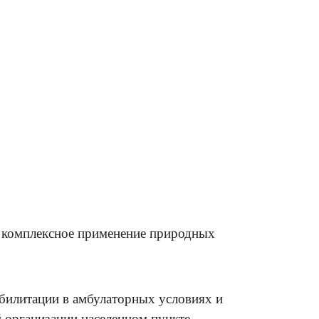
я комплексное применение природных
билитации в амбулаторных условиях и
 организации населенном пункте,