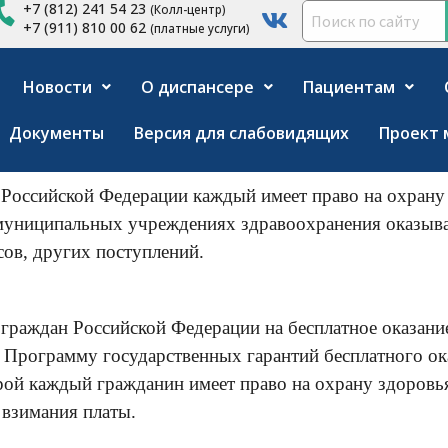
+7 (812) 241 54 23
(Колл-центр)
+7 (911) 810 00 62
(платные услуги)
Новости
О диспансере
Пациентам
Документы
Версия для слабовидящих
Проект 
и Российской Федерации каждый имеет право на охран
униципальных учреждениях здравоохранения оказывает
ов, других поступлений.
 граждан Российской Федерации на бесплатное оказан
 Программу государственных гарантий бесплатного о
торой каждый гражданин имеет право на охрану здоров
 взимания платы.