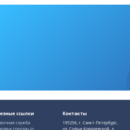
езные ссылки
Контакты
вочная служба
195256, г. Санкт-Петербург,
ровье города» (о
ул. Софьи Ковалевской, д.