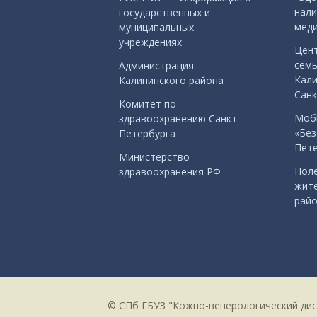
нали
государственных и
меди
муниципальных
учреждениях
Цен
семь
Администрация
Кали
Калининского района
Санк
Комитет по
Моб
здравоохранению Санкт-
«Без
Петербурга
Пете
Министерство
Поле
здравоохранения РФ
жите
рай
© СПб ГБУЗ "Кожно-венерологический ди