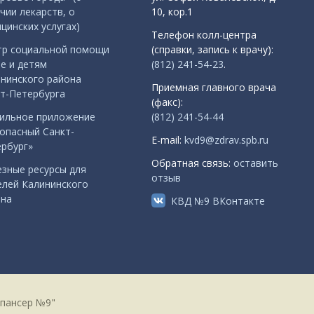
чии лекарств, о
10, кор.1
цинских услугах)
Телефон колл-центра
тр социальной помощи
(справки, запись к врачу):
е и детям
(812) 241-54-23
.
нинского района
Приемная главного врача
т-Петербурга
(факс):
ильное приложение
(812) 241-54-44
опасный Санкт-
E-mail:
kvd9@zdrav.spb.ru
рбург»
Обратная связь:
оставить
зные ресурсы для
отзыв
лей Калининского
она
КВД №9 ВКонтакте
спансер №9"