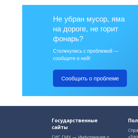
Не убран мусор, яма
на дороге, не горит
фонарь?
Столкнулись с проблемой —
сообщите о ней!
Сообщить о проблеме
Государственные
Пол
сайты
Спра
«Здо
ГИС ГМУ — Информация о