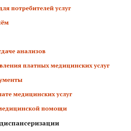
для потребителей услуг
иём
сдаче анализов
вления платных медицинских услуг
кументы
лате медицинских услуг
 медицинской помощи
я диспансеризации