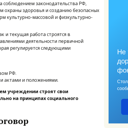
а соблюдением законодательства РФ,
м охраны здоровья и созданию безопасных
рм культурно-массовой и физкультурно-
ак и текущая работа строятся в
равлениями деятельности первичной
орая регулируется следующими
Не 
дор
фо
вом РФ.
 актами и положениями.
Стол
сооб
ем учреждении строят свои
ьно на принципах социального
оговор