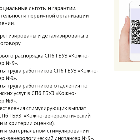
оциальные льготы и гарантии.
тельности первичной организации
дении.
ретизированы и детализированы в
оговору:
ового распорядка СПб ГБУЗ «Кожно-
р № 9».
ты труда работников СПб ГБУЗ «Кожно-
ер №9».
ты труда работников отделения по
ких услуг в СПб ГБУЗ «Кожно-
ер №9».
ществления стимулирующих выплат
СПб ГБУЗ «Кожно-венерологический
и и критерии оценки).
и и материальном стимулировании
но-венерологический диспансер № 9».