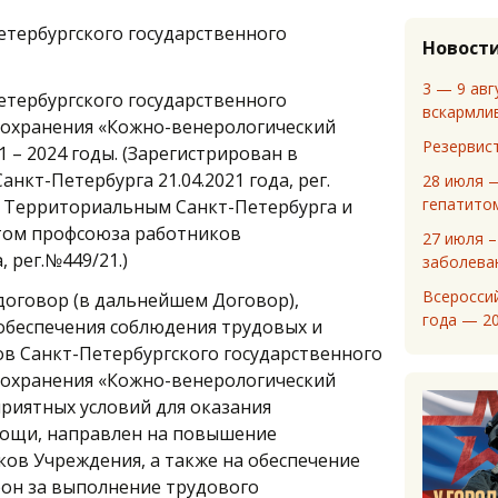
тербургского государственного
Новост
3 — 9 авг
тербургского государственного
вскармли
охранения «Кожно-венерологический
Резервис
 – 2024 годы. (Зарегистрирован в
анкт-Петербурга 21.04.2021 года, рег.
28 июля 
гепатито
н Территориальным Санкт-Петербурга и
том профсоюза работников
27 июля –
, рег.№449/21.)
заболева
Всероссий
договор (в дальнейшем Договор),
года — 2
 обеспечения соблюдения трудовых и
в Санкт-Петербургского государственного
охранения «Кожно-венерологический
приятных условий для оказания
ощи, направлен на повышение
ов Учреждения, а также на обеспечение
он за выполнение трудового