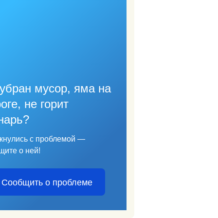
убран мусор, яма на
оге, не горит
нарь?
кнулись с проблемой —
щите о ней!
Сообщить о проблеме