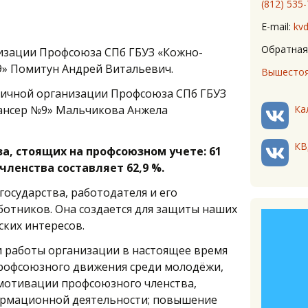
(812) 535
E-mail:
kv
Обратная
изации Профсоюза СПб ГБУЗ «Кожно-
9» Помитун Андрей Витальевич.
Вышестоя
вичной организации Профсоюза СПб ГБУЗ
ансер №9» Мальчикова Анжела
Ка
КВ
а, стоящих на профсоюзном учете: 61
членства составляет 62,9 %.
государства, работодателя и его
отников. Она создается для защиты наших
ских интересов.
работы организации в настоящее время
профсоюзного движения среди молодёжи,
мотивации профсоюзного членства,
рмационной деятельности; повышение