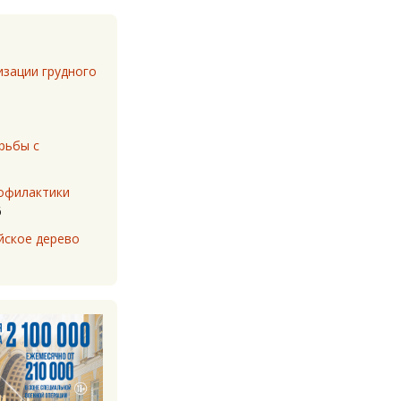
изации грудного
рьбы с
рофилактики
6
йское дерево