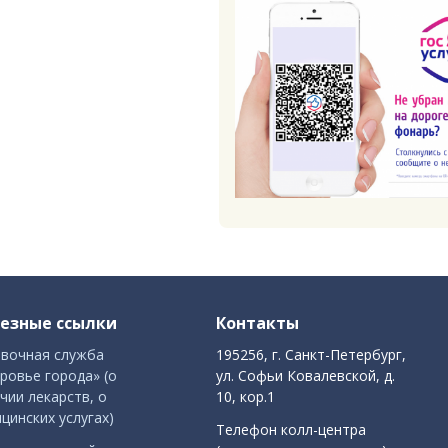
езные ссылки
Контакты
вочная служба
195256, г. Санкт-Петербург,
ровье города» (о
ул. Софьи Ковалевской, д.
чии лекарств, о
10, кор.1
цинских услугах)
Телефон колл-центра