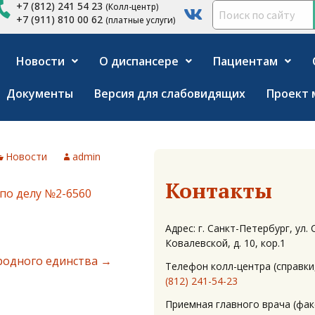
+7 (812) 241 54 23
(Колл-центр)
+7 (911) 810 00 62
(платные услуги)
Новости
О диспансере
Пациентам
Документы
Версия для слабовидящих
Проект 
Новости
admin
Контакты
по делу №2-6560
Адрес: г. Санкт-Петербург, ул.
Ковалевской, д. 10, кор.1
родного единства
→
Телефон колл-центра (справки,
(812) 241-54-23
Приемная главного врача (факс