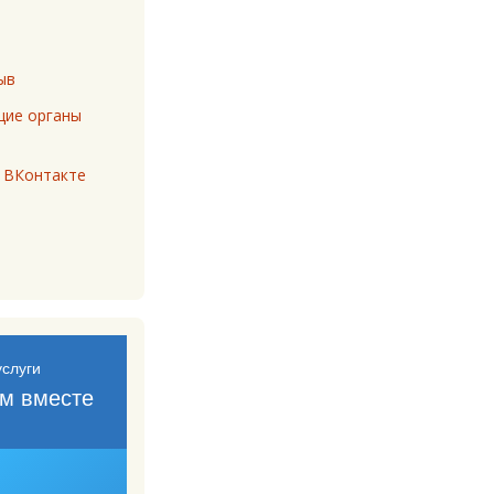
ыв
ие органы
 ВКонтакте
м вместе