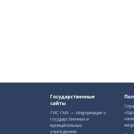
Государственные
Пол
сайты
Спра
«Здо
ГИС ГМУ — Информация о
нали
государственных и
меди
муниципальных
учреждениях