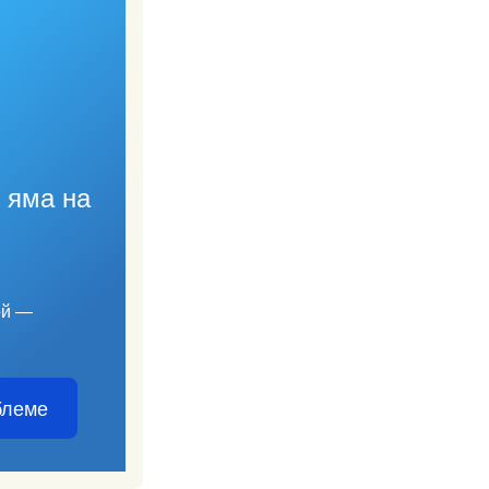
 яма на
ой —
блеме